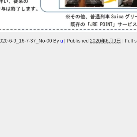
20-6-9_16-7-37_No-00
By
u
|
Published
2020年6月9日
|
Full s