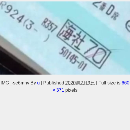
IMG_-se6mnv
By
u
|
Published
2020年2月9日
|
Full size is
660
× 371
pixels