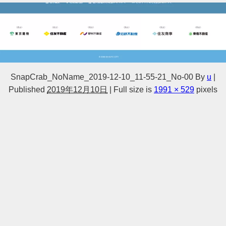
SnapCrab_NoName_2019-12-10_11-55-21_No-00
By
u
|
Published
2019年12月10日
|
Full size is
1991 × 529
pixels