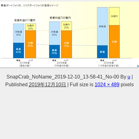
SnapCrab_NoName_2019-12-10_13-58-41_No-00
By
u
|
Published
2019年12月10日
|
Full size is
1024 × 489
pixels