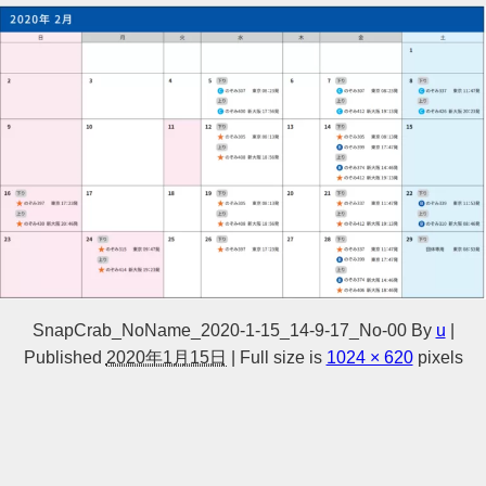
SnapCrab_NoName_2020-1-15_14-9-17_No-00
By
u
|
Published
2020年1月15日
|
Full size is
1024 × 620
pixels