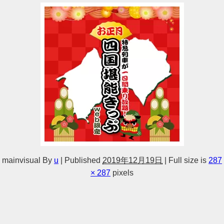
mainvisual
By
u
|
Published
2019年12月19日
|
Full size is
287
× 287
pixels