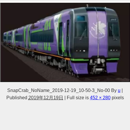
SnapCrab_NoName_2019-12-19_10-50-3_No-00
By
u
|
Published
2019年12月19日
|
Full size is
452 × 280
pixels