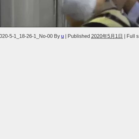
20-5-1_18-26-1_No-00
By
u
|
Published
2020年5月1日
|
Full s