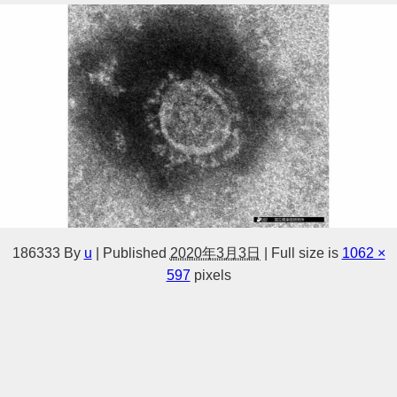
186333
By
u
|
Published
2020年3月3日
|
Full size is
1062 ×
597
pixels