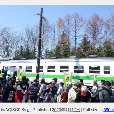
UwAQISO0
By
u
|
Published
2020年4月17日
|
Full size is
680 ×