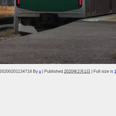
20200201134718
By
u
|
Published
2020年2月1日
|
Full size is