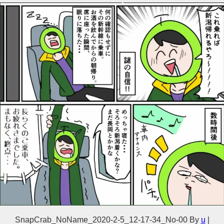
SnapCrab_NoName_2020-2-5_12-17-34_No-00
By
u
|