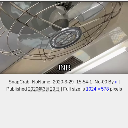
SnapCrab_NoName_2020-3-29_15-54-1_No-00
By
u
|
Published
2020年3月29日
|
Full size is
1024 × 578
pixels