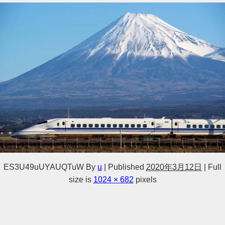
ES3U49uUYAUQTuW
By
u
|
Published
2020年3月12日
|
Full
size is
1024 × 682
pixels