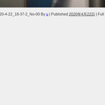
0-4-22_18-37-2_No-00
By
u
|
Published
2020年4月22日
|
Full 