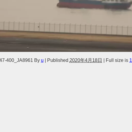
7-400_JA8961
By
u
|
Published
2020年4月18日
|
Full size is
1