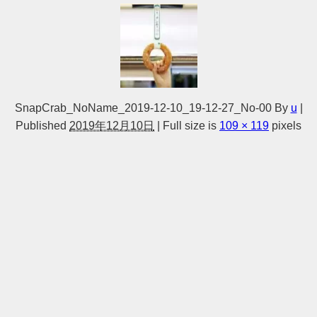
SnapCrab_NoName_2019-12-10_19-12-27_No-00
By
u
|
Published
2019年12月10日
|
Full size is
109 × 119
pixels