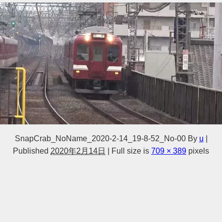
SnapCrab_NoName_2020-2-14_19-8-52_No-00
By
u
|
Published
2020年2月14日
|
Full size is
709 × 389
pixels