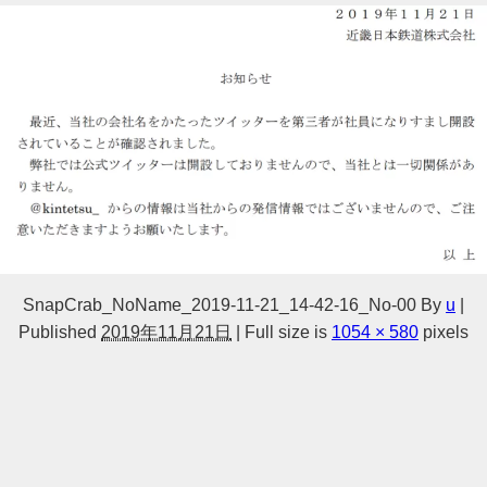
SnapCrab_NoName_2019-11-21_14-42-16_No-00
By
u
|
Published
2019年11月21日
|
Full size is
1054 × 580
pixels