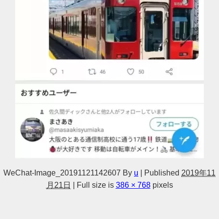
WeChat-Image_20191121142607
By
u
|
Published
2019年11
月21日
|
Full size is
386 × 768
pixels