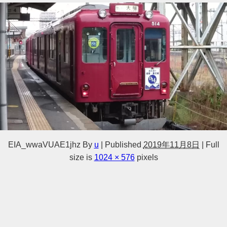
EIA_wwaVUAE1jhz
By
u
|
Published
2019年11月8日
|
Full
size is
1024 × 576
pixels