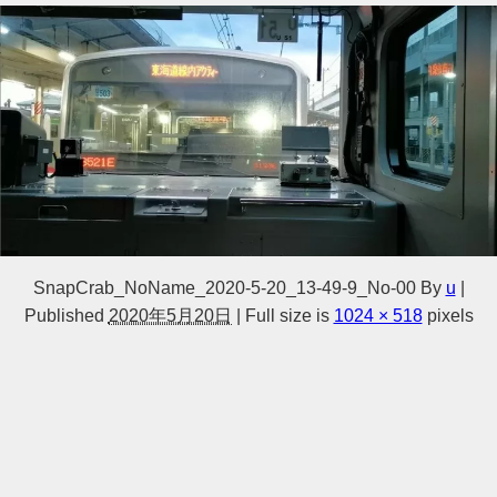
SnapCrab_NoName_2020-5-20_13-49-9_No-00
By
u
|
Published
2020年5月20日
|
Full size is
1024 × 518
pixels