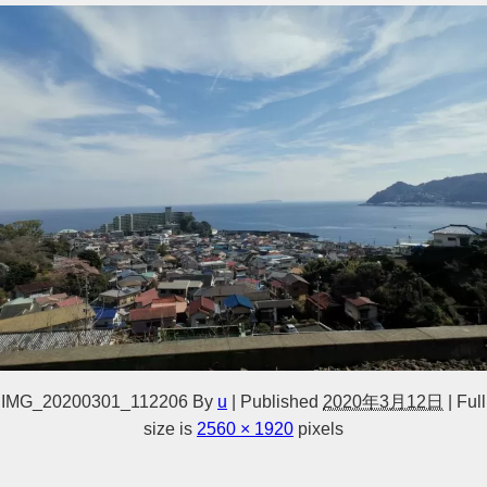
IMG_20200301_112206
By
u
|
Published
2020年3月12日
|
Full
size is
2560 × 1920
pixels