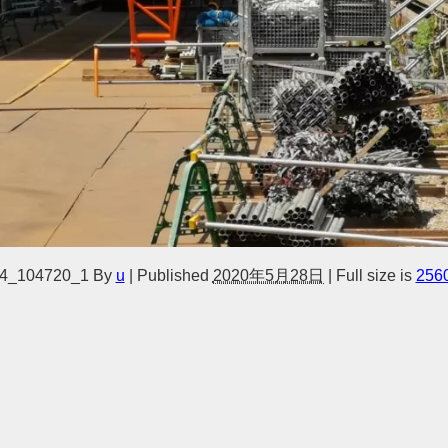
4_104720_1
By
u
|
Published
2020年5月28日
|
Full size is
2560