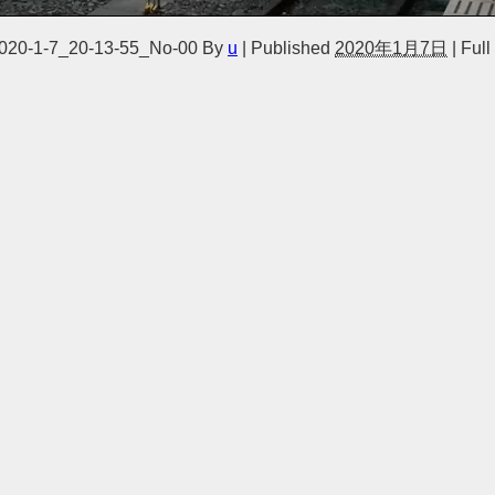
20-1-7_20-13-55_No-00
By
u
|
Published
2020年1月7日
|
Full 