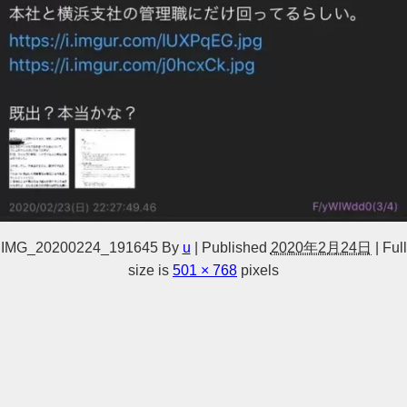
IMG_20200224_191645
By
u
|
Published
2020年2月24日
|
Full
size is
501 × 768
pixels