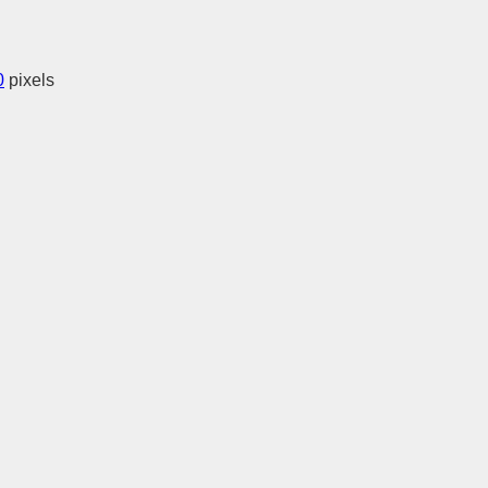
0
pixels