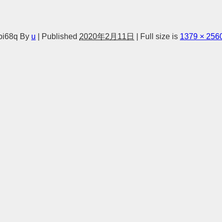
pi68q
By
u
|
Published
2020年2月11日
|
Full size is
1379 × 256