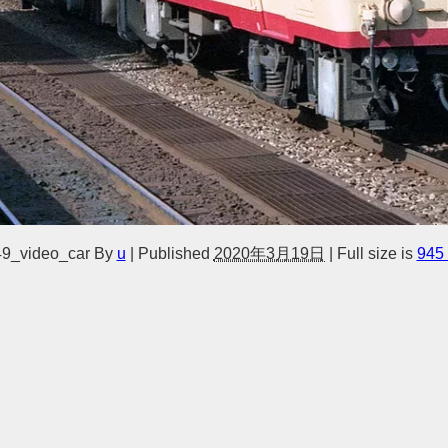
9_video_car
By
u
|
Published
2020年3月19日
|
Full size is
945