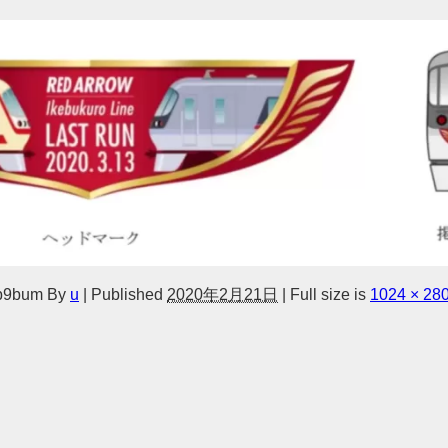
b9bum
By
u
|
Published
2020年2月21日
|
Full size is
1024 × 28