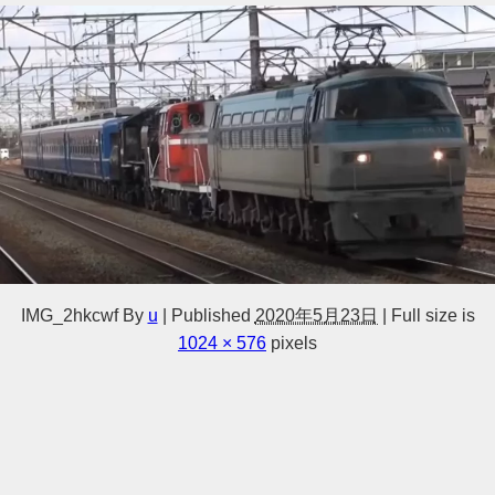
IMG_2hkcwf
By
u
|
Published
2020年5月23日
|
Full size is
1024 × 576
pixels