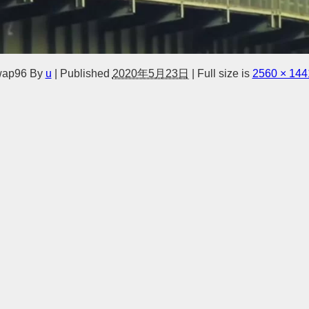
wap96
By
u
|
Published
2020年5月23日
|
Full size is
2560 × 144