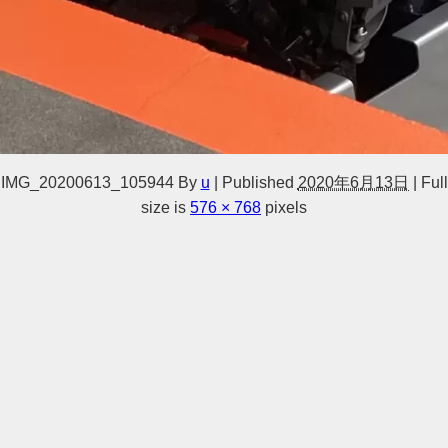
IMG_20200613_105944
By
u
|
Published
2020年6月13日
|
Full
size is
576 × 768
pixels