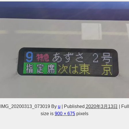
IMG_20200313_073019
By
u
|
Published
2020年3月13日
|
Full
size is
900 × 675
pixels