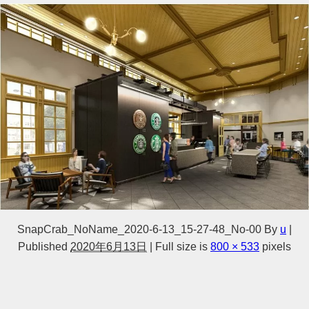
SnapCrab_NoName_2020-6-13_15-27-48_No-00
By
u
|
Published
2020年6月13日
|
Full size is
800 × 533
pixels