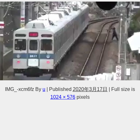
IMG_-xcm6fz
By
u
|
Published
2020年3月17日
|
Full size is
1024 × 576
pixels