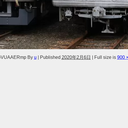
bVUAAERmp
By
u
|
Published
2020年2月6日
|
Full size is
900 