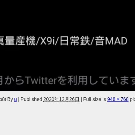
p8t
By
u
|
Published
2020年12月26日
|
Full size is
948 × 768
pi