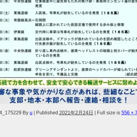
4_175229
By
u
|
Published
2021年2月24日
|
Full size is
556 × 