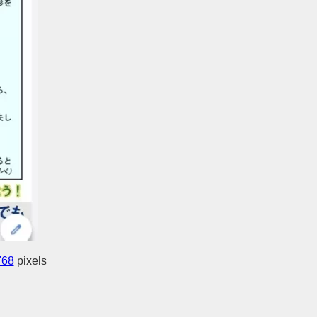
768
pixels