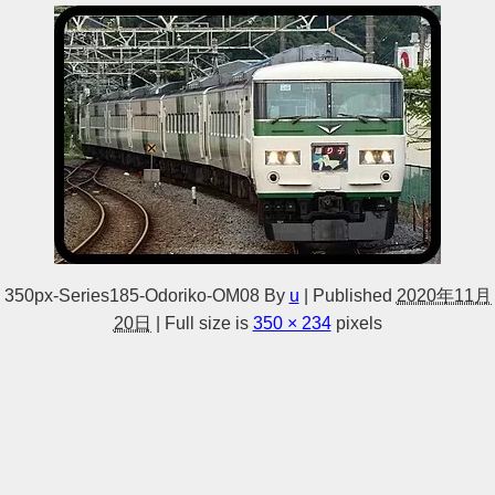
350px-Series185-Odoriko-OM08
By
u
|
Published
2020年11月
20日
|
Full size is
350 × 234
pixels