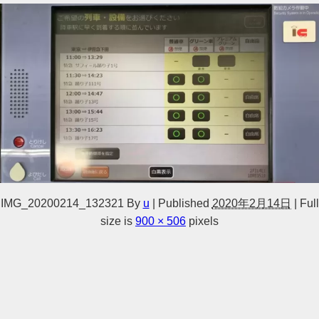
IMG_20200214_132321
By
u
|
Published
2020年2月14日
|
Full
size is
900 × 506
pixels