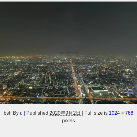
bsh
By
u
|
Published
2020年9月2日
|
Full size is
1024 × 768
pixels