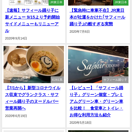
JR東日本
JR東日本
【速報】サフィール踊り子に
【緊急時に車掌不在】JR東日
新メニュー 9/15より予約開始
本が社運をかけた｢サフィール
サイドメニューもリニューア
踊り子｣の酷すぎる実態
ル
2020年7月6日
2020年9月14日
E261系
サフィール踊り子
【7/1から】新型コロナウイル
【レビュー】「サフィール踊
ス収束でグランクラス・サフ
り子」グリーン個室・プレミ
ィール踊り子のヌードルバー
アムグリーン車・グリーン車
営業再開へ
を比較！ 食堂車とトイレ・
お得な利用方法も紹介
2020年6月19日
2020年5月18日