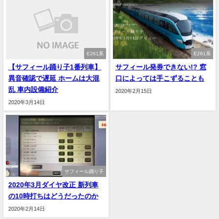
E261系
E261系
【サフィール踊り子1番列車】
サフィール発券できない!? 窓
異音確認で遅延 ホームは大混
口によっては手こずることも
乱 車内設備紹介
2020年2月15日
2020年3月14日
サフィール踊り子
2020年3月ダイヤ改正 新列車
の10時打ちはどうだったのか
2020年2月14日