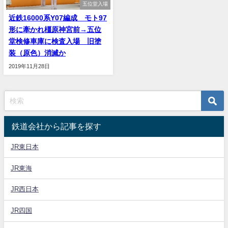
五位堂入場
近鉄16000系Y07編成 モト97
形に牽かれ橿原神宮前→五位
堂検修車庫に検査入場 旧塗
装（原色）消滅か
2019年11月28日
鉄道会社から記事を探す
JR東日本
JR東海
JR西日本
JR四国