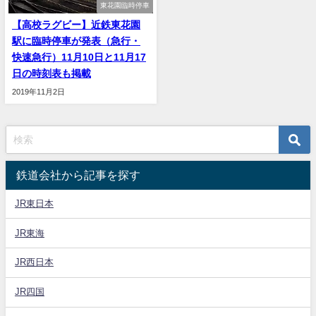
東花園臨時停車
【高校ラグビー】近鉄東花園
駅に臨時停車が発表（急行・
快速急行）11月10日と11月17
日の時刻表も掲載
2019年11月2日
鉄道会社から記事を探す
JR東日本
JR東海
JR西日本
JR四国