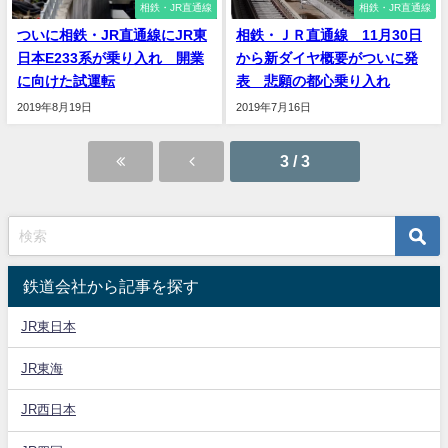
相鉄・JR直通線
相鉄・JR直通線
ついに相鉄・JR直通線にJR東
相鉄・ＪＲ直通線 11月30日
日本E233系が乗り入れ 開業
から新ダイヤ概要がついに発
に向けた試運転
表 悲願の都心乗り入れ
2019年8月19日
2019年7月16日
3 / 3
鉄道会社から記事を探す
JR東日本
JR東海
JR西日本