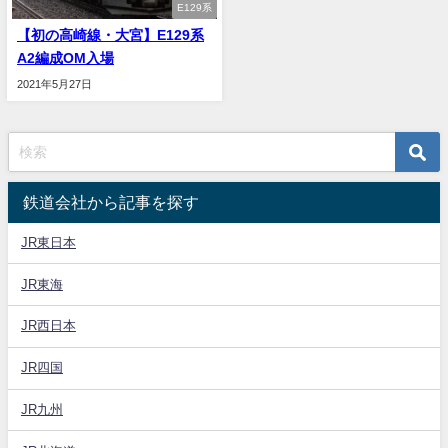
E129系
【初の高崎線・大宮】E129系
A2編成OM入場
2021年5月27日
鉄道会社から記事を探す
JR東日本
JR東海
JR西日本
JR四国
JR九州