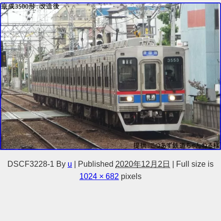
DSCF3228-1
By
u
|
Published
2020年12月2日
|
Full size is
1024 × 682
pixels