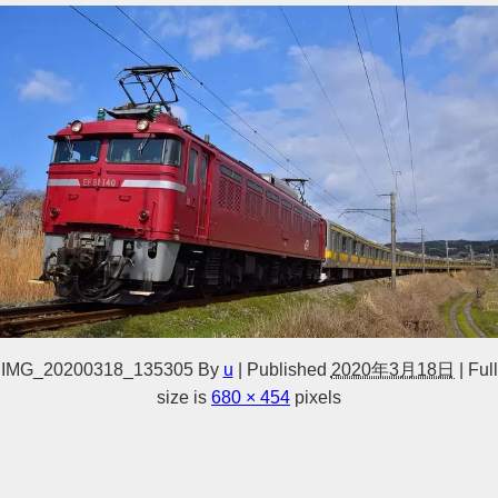
IMG_20200318_135305
By
u
|
Published
2020年3月18日
|
Full
size is
680 × 454
pixels