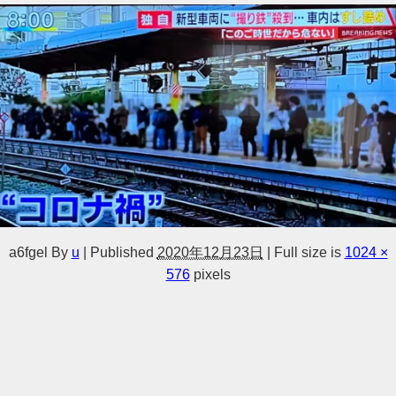
a6fgel
By
u
|
Published
2020年12月23日
|
Full size is
1024 ×
576
pixels