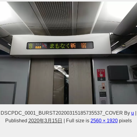
DSCPDC_0001_BURST20200315185735537_COVER
By
u
|
Published
2020年3月15日
|
Full size is
2560 × 1920
pixels